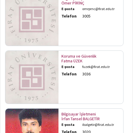
Ömer PİRİNÇ
E-posta
omrprnc@firat.edu.tr
Telefon
3005
Koruma ve Güvenlik
Fatma ÜZEK
E-posta
fuzek@firat.edu.tr
Telefon
3036
Bilgisayar İşletmeni
İrfan Tansel BALGETİR
E-posta
ibalgetir@firat.edu.tr
Telefon
3020