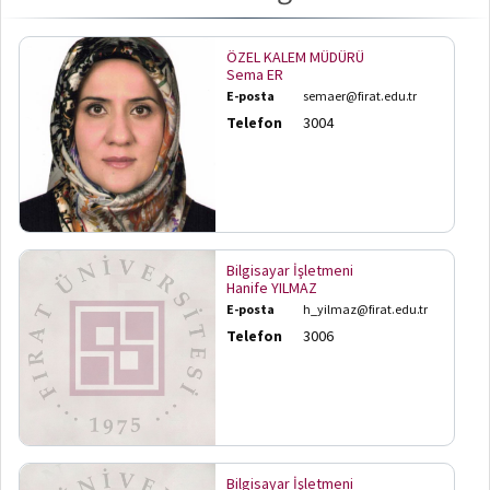
ÖZEL KALEM MÜDÜRÜ
Sema ER
E-posta
semaer@firat.edu.tr
Telefon
3004
Bilgisayar İşletmeni
Hanife YILMAZ
E-posta
h_yilmaz@firat.edu.tr
Telefon
3006
Bilgisayar İşletmeni