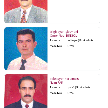
Bilgisayar İşletmeni
Ömer Nebi BİNGÖL
E-posta
onbingol@firat.edu.tr
Telefon
3020
Teknisyen Yardımcısı
Naim PAK
E-posta
npak1@firat.edu.tr
Telefon
3024